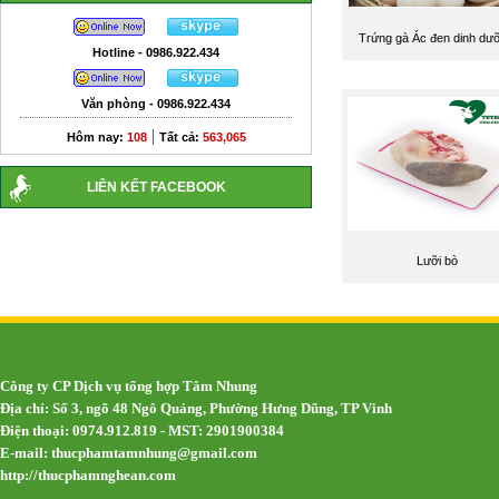
Trứng gà Ác đen dinh dư
Hotline - 0986.922.434
Văn phòng - 0986.922.434
|
Hôm nay:
108
Tất cả:
563,065
LIÊN KẾT FACEBOOK
Lưỡi bò
Công ty CP Dịch vụ tổng hợp Tâm Nhung
Địa chỉ: Số 3, ngõ 48 Ngô Quảng, Phường Hưng Dũng, TP Vinh
Điện thoại: 0974.912.819 - MST: 2901900384
E-mail:
thucphamtamnhung@gmail.com
http://thucphamnghean.com