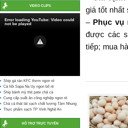
VIDEO CLIPS
giá tốt nhất
Error loading YouTube: Video could
–
Phục vụ 
not be played
được các s
tiếp; mua h
Ship gà rán KFC thơm ngon rẻ
Cá hồi Sapa Na Uy ngon bổ rẻ
Ship bánh mỳ thịt pate chả cá
Cung cấp suất ăn công nghiệp ngon rẻ
Chả cá thát lát sạch chất lượng Tâm Nhung
Thực phẩm sạch TP Vinh Nghệ An
HỖ TRỢ TRỰC TUYẾN