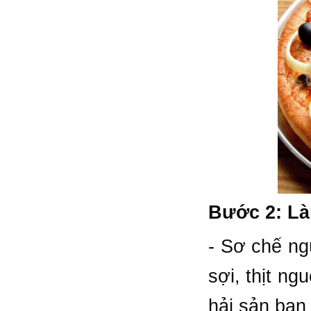
Bước 2: L
- Sơ chế ng
sợi, thịt ng
hải sản bạn