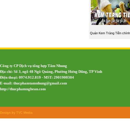
Quán Kem Tràng Tiền chính
Công ty CP Dịch vụ tổng hợp Tâm Nhung
Địa chỉ: Số 3, ngõ 48 Ngô Quảng, Phường Hưng Dũng, TP Vinh
Điện thoại: 0974.912.819 - MST: 2901900384
E-mail:
thucphamtamnhung@gmail.com
http://thucphamnghean.com
Design by TVC Media