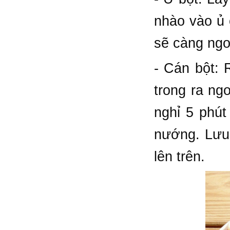
nhào vào ủ 
sẽ càng ng
- Cán bột: 
trong ra ng
nghỉ 5 phút
nướng. Lưu
lên trên.