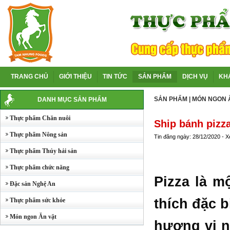
TRANG CHỦ
GIỚI THIỆU
TIN TỨC
SẢN PHẨM
DỊCH VỤ
KH
SẢN PHẨM
|
MÓN NGON 
DANH MỤC SẢN PHẨM
Thực phẩm Chăn nuôi
Ship bánh pizz
Thực phẩm Nông sản
Tin đăng ngày: 28/12/2020 - 
Thực phẩm Thủy hải sản
Thực phẩm chức năng
Pizza là m
Đặc sản Nghệ An
thích đặc b
Thực phẩm sức khỏe
Món ngon Ăn vặt
hương vị n