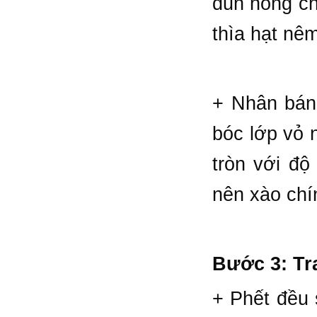
đun nóng ch
thìa hạt nêm
+ Nhân bánh
bóc lớp vỏ 
tròn với đ
nên xào chí
Bước 3: Tr
+ Phết đều 