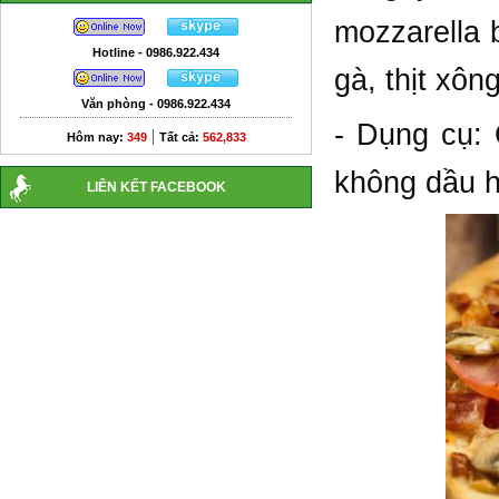
mozzarella b
Hotline - 0986.922.434
gà, thịt xô
Văn phòng - 0986.922.434
- Dụng cụ: 
|
Hôm nay:
349
Tất cả:
562,833
không dầu h
LIÊN KẾT FACEBOOK