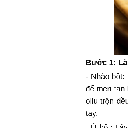
Bước 1: Là
- Nhào bột:
để men tan 
oliu trộn đ
tay.
- Ủ bột: Lấy