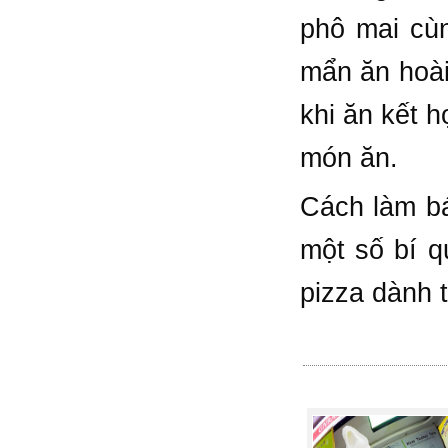
phô mai cùn
mẩn ăn hoài
khi ăn kết 
món ăn.
Cách làm bá
một số bí q
pizza dành 