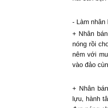
- Làm nhân 
+ Nhân bánh
nóng rồi ch
nêm với muố
vào đảo cùng
+ Nhân bánh
lựu, hành t