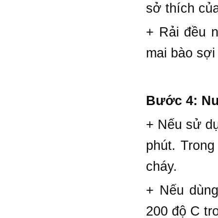
sở thích củ
+ Rải đều n
mai bào sợi
Bước 4: N
+ Nếu sử dụ
phút. Trong 
cháy.
+ Nếu dùng
200 độ C tr