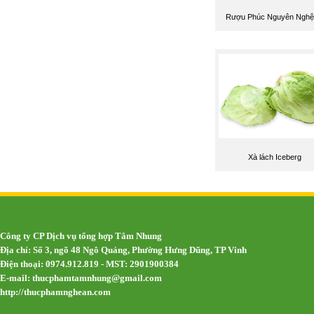
Rượu Phúc Nguyên Nghệ
Xà lách Iceberg
Công ty CP Dịch vụ tổng hợp Tâm Nhung
Địa chỉ: Số 3, ngõ 48 Ngô Quảng, Phường Hưng Dũng, TP Vinh
Điện thoại: 0974.912.819 - MST: 2901900384
E-mail:
thucphamtamnhung@gmail.com
http://thucphamnghean.com