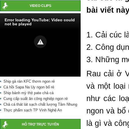
VIDEO CLIPS
bài viết nà
Error loading YouTube: Video could
not be played
1. Cải cúc l
2. Công dụn
3. Những mó
Rau cải ở V
Ship gà rán KFC thơm ngon rẻ
và một loại 
Cá hồi Sapa Na Uy ngon bổ rẻ
Ship bánh mỳ thịt pate chả cá
như các loạ
Cung cấp suất ăn công nghiệp ngon rẻ
Chả cá thát lát sạch chất lượng Tâm Nhung
ngon và bổ
Thực phẩm sạch TP Vinh Nghệ An
là gì và cô
HỖ TRỢ TRỰC TUYẾN