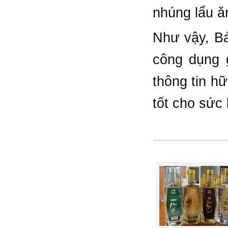
nhúng lẩu ă
Như vậy, Bá
công dụng g
thông tin h
tốt cho sức