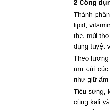
2 Công dụn
Thành phần t
lipid, vitam
the, mùi th
dụng tuyệt 
Theo lương 
rau cải cú
như giữ ấm 
Tiêu sưng, l
cùng kali v