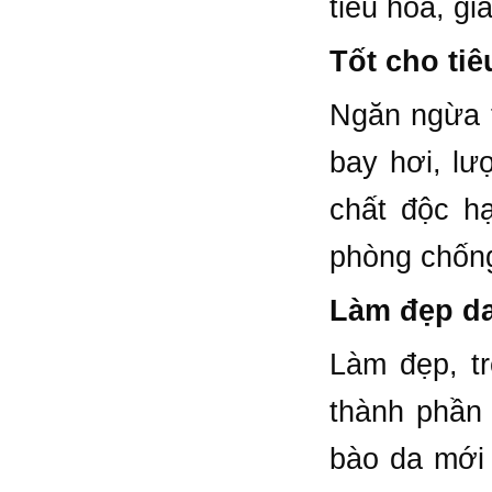
tiêu hóa, g
Tốt cho tiê
Ngăn ngừa t
bay hơi, lư
chất độc hạ
phòng chống
Làm đẹp d
Làm đẹp, tr
thành phần 
bào da mới 