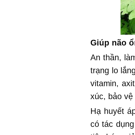
Giúp não ổ
An thần, là
trạng lo lắn
vitamin, ax
xúc, bảo vệ
Hạ huyết áp
có tác dụng