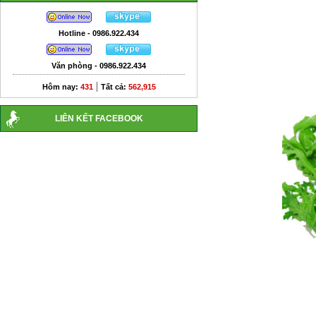
Hotline - 0986.922.434
Văn phòng - 0986.922.434
|
Hôm nay:
431
Tất cả:
562,915
LIÊN KẾT FACEBOOK