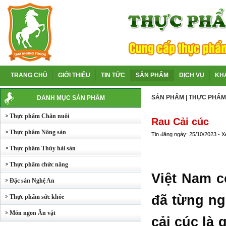
TRANG CHỦ
GIỚI THIỆU
TIN TỨC
SẢN PHẨM
DỊCH VỤ
KH
SẢN PHẨM
|
THỰC PHẨM
DANH MỤC SẢN PHẨM
Thực phẩm Chăn nuôi
Rau Cải cúc
Thực phẩm Nông sản
Tin đăng ngày: 25/10/2023 - 
Thực phẩm Thủy hải sản
Thực phẩm chức năng
Việt Nam c
Đặc sản Nghệ An
đã từng ng
Thực phẩm sức khỏe
Món ngon Ăn vặt
cải cúc là