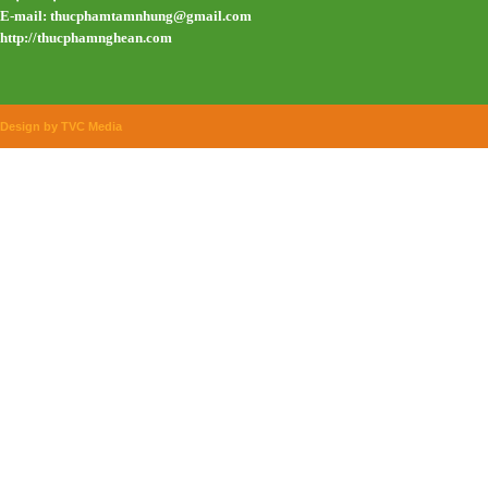
E-mail:
thucphamtamnhung@gmail.com
http://thucphamnghean.com
Design by TVC Media