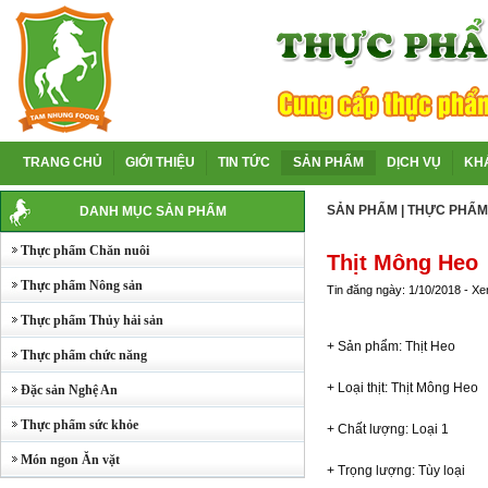
TRANG CHỦ
GIỚI THIỆU
TIN TỨC
SẢN PHẨM
DỊCH VỤ
KH
SẢN PHẨM
|
THỰC PHẨM
DANH MỤC SẢN PHẨM
Thực phẩm Chăn nuôi
Thịt Mông Heo
Thực phẩm Nông sản
Tin đăng ngày: 1/10/2018 - X
Thực phẩm Thủy hải sản
+ Sản phẩm: Thịt Heo
Thực phẩm chức năng
+ Loại thịt: Thịt Mông Heo
Đặc sản Nghệ An
Thực phẩm sức khỏe
+ Chất lượng: Loại 1
Món ngon Ăn vặt
+ Trọng lượng: Tùy loại