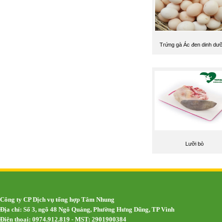
Trứng gà Ác đen dinh dư
Lưỡi bò
Công ty CP Dịch vụ tổng hợp Tâm Nhung
Địa chỉ: Số 3, ngõ 48 Ngô Quảng, Phường Hưng Dũng, TP Vinh
Điện thoại: 0974.912.819 - MST: 2901900384