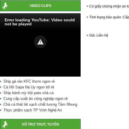
VIDEO CLIPS
+ Có giấy chứng nhận an 
+ Tình trạng bảo quản: Cấp
Error loading YouTube: Video could
not be played
+ Giá: Liên hệ
Ship gà rán KFC thơm ngon rẻ
Cá hồi Sapa Na Uy ngon bổ rẻ
Ship bánh mỳ thịt pate chả cá
Cung cấp suất ăn công nghiệp ngon rẻ
Chả cá thát lát sạch chất lượng Tâm Nhung
Thực phẩm sạch TP Vinh Nghệ An
HỖ TRỢ TRỰC TUYẾN