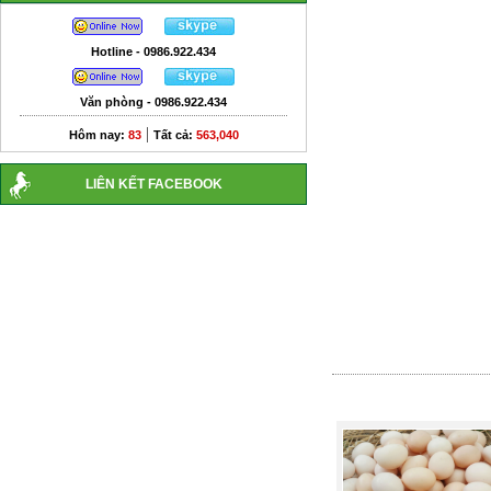
Hotline - 0986.922.434
Văn phòng - 0986.922.434
|
Hôm nay:
83
Tất cả:
563,040
LIÊN KẾT FACEBOOK