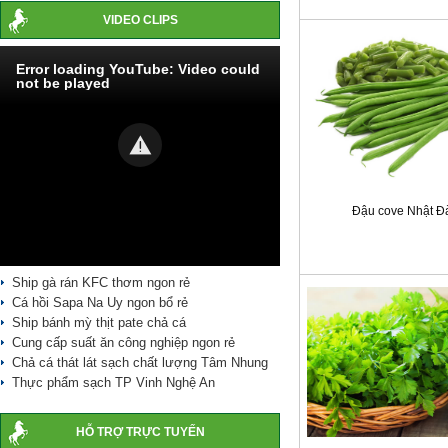
VIDEO CLIPS
Error loading YouTube: Video could
not be played
Đậu cove Nhật Đà
Ship gà rán KFC thơm ngon rẻ
Cá hồi Sapa Na Uy ngon bổ rẻ
Ship bánh mỳ thịt pate chả cá
Cung cấp suất ăn công nghiệp ngon rẻ
Chả cá thát lát sạch chất lượng Tâm Nhung
Thực phẩm sạch TP Vinh Nghệ An
HỖ TRỢ TRỰC TUYẾN