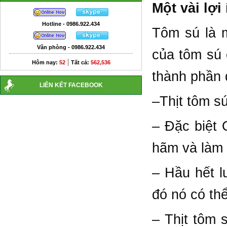
Một vài lợ
Hotline - 0986.922.434
Tôm sú là mộ
Văn phòng - 0986.922.434
của tôm sú 
|
Hôm nay:
52
Tất cả:
562,536
thành phần 
LIÊN KẾT FACEBOOK
–Thịt tôm sú
– Đặc biệt 
hãm và làm 
– Hầu hết l
đó nó có th
– Thịt tôm 