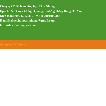
Công ty CP Dịch vụ tổng hợp Tâm Nhung
Địa chỉ: Số 3, ngõ 48 Ngô Quảng, Phường Hưng Dũng, TP Vinh
Điện thoại: 0974.912.819 - MST: 2901900384
E-mail:
thucphamtamnhung@gmail.com
http://thucphamnghean.com
Design by TVC Media