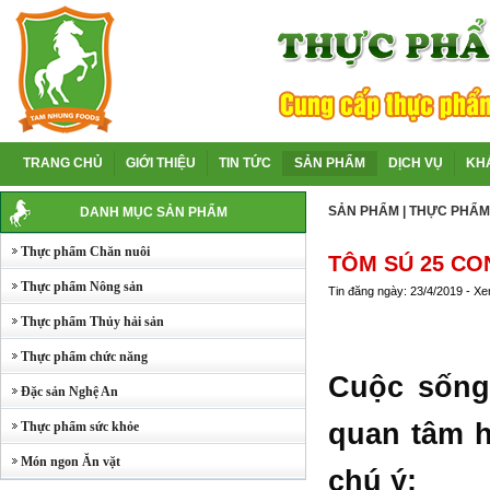
TRANG CHỦ
GIỚI THIỆU
TIN TỨC
SẢN PHẨM
DỊCH VỤ
KH
SẢN PHẨM
|
THỰC PHẨM
DANH MỤC SẢN PHẨM
Thực phẩm Chăn nuôi
TÔM SÚ 25 CO
Thực phẩm Nông sản
Tin đăng ngày: 23/4/2019 - X
Thực phẩm Thủy hải sản
Thực phẩm chức năng
Cuộc sống 
Đặc sản Nghệ An
quan tâm h
Thực phẩm sức khỏe
Món ngon Ăn vặt
chú ý
: