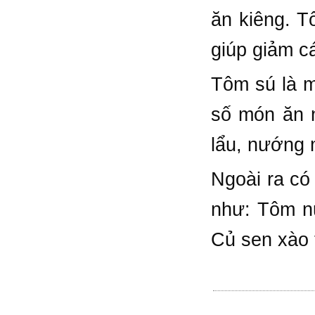
ăn kiêng. T
giúp giảm c
Tôm sú là m
số món ăn 
lẩu, nướng 
Ngoài ra có
như: Tôm n
Củ sen xào 