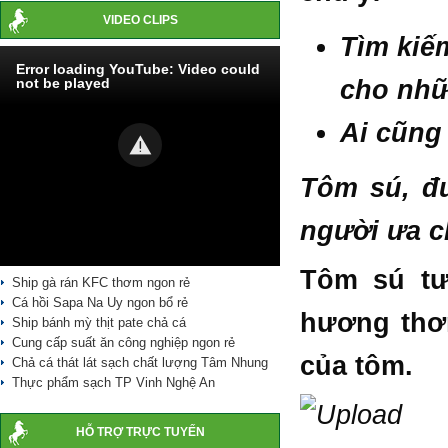
VIDEO CLIPS
T
ìm kiế
Error loading YouTube: Video could
not be played
cho nhữ
Ai cũng
T
ôm sú, đư
người ưa 
Tôm sú tư
Ship gà rán KFC thơm ngon rẻ
Cá hồi Sapa Na Uy ngon bổ rẻ
hương thơm
Ship bánh mỳ thịt pate chả cá
Cung cấp suất ăn công nghiệp ngon rẻ
của tôm.
Chả cá thát lát sạch chất lượng Tâm Nhung
Thực phẩm sạch TP Vinh Nghệ An
HỖ TRỢ TRỰC TUYẾN