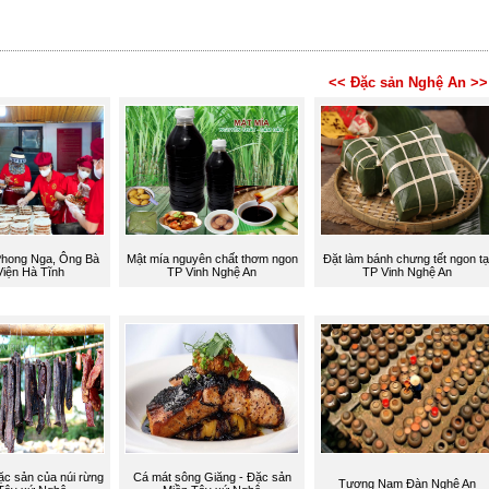
<< Đặc sản Nghệ An >>
Phong Nga, Ông Bà
Mật mía nguyên chất thơm ngon
Đặt làm bánh chưng tết ngon tạ
iện Hà Tĩnh
TP Vinh Nghệ An
TP Vinh Nghệ An
ặc sản của núi rừng
Cá mát sông Giăng - Đặc sản
Tương Nam Đàn Nghệ An