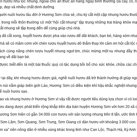
an hươu nhú lộc nhung, ngoài cho ăn thức ăn hàng ngày bình thường (lá cây, cỏ
, đẹp và nhiều chất dinh dưỡng.
ười nuôi hươu lâu đời ở Hương Sơn chia sẻ, chu kỳ cắt một cặp nhung hươu thườ
 trong mỗi thôn thường có một “hội cắt nhung” tập trung những trai tráng khỏe 
cắt nhung sẽ tập trung đến để cùng giúp chủ nhà.
g đã cắt xong, huyết hươu được pha vào rượu để đãi khách, bạn bè, hàng xóm nh
hà sẽ có mâm cơm với chén rượu huyết hươu đỏ thắm thay lời cảm ơn hội cắt lộc và cũ
ách cùng nâng chén rượu huyết nhung ngọt lịm, chúc mừng một vụ nhung đầy thắn
ng về đãi bạn bè.
ợc biết đến là một bài thuốc quý có tác dụng bồi bổ cho sức khỏe, chữa các chứn
 lại đây, khi nhung hươu được giá, nghề nuôi hươu đã trở thành hướng đi giúp 
 núi nằm giáp biên giới Lào, Hương Sơn có điều kiện khí hậu khắc nghiệt nhưng 
ể nuôi hươu sao.
o và nhung hươu ở Hương Sơn vì vậy rất được người tiêu dùng lựa chọn vì có l
u đang được phát triển rộng khắp trên địa bàn huyện Hương Sơn với hơn 20 xã 
ơng Sơn hiện có gần 34.000 con hươu với sản lượng nhung trên 8 tấn, ước tính t
 Sơn Lâm, Sơn Quang, Sơn Trung, Sơn Giang có đàn hươu với khoảng 3.000 con.
ồn xa” nên nông dân ở nhiều vùng khác trong tỉnh như Can Lộc, Thạch Hà, Kỳ A