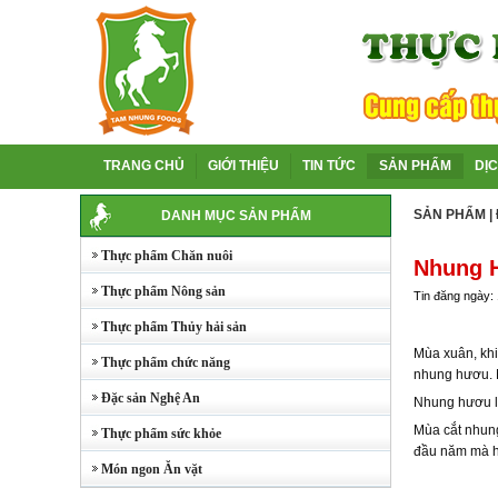
TRANG CHỦ
GIỚI THIỆU
TIN TỨC
SẢN PHẨM
DỊ
SẢN PHẨM
|
DANH MỤC SẢN PHẨM
Thực phẩm Chăn nuôi
Nhung 
Thực phẩm Nông sản
Tin đăng ngày:
Thực phẩm Thủy hải sản
Mùa xuân, khi
Thực phẩm chức năng
nhung hươu. N
Đặc sản Nghệ An
Nhung hươu là
Mùa cắt nhung
Thực phẩm sức khỏe
đầu năm mà h
Món ngon Ăn vặt