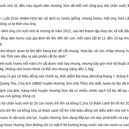
nuôi nhỏ lẻ, đến nay người dân Hương Sơn đã biết mở rộng quy mô chăn nuôi, th
 Luật (Chủ nhiệm Hợp tác xã dịch vụ hươu giống, nhung hươu, mật ong Sơn Lâ
hống có từ thời cha ông.
a đình ông chỉ nuôi nhỏ lẻ nhưng từ năm 2012, sau khi thành lập Hợp tác xã bắt đ
 tổng đàn hươu của gia đình tôi lên đến 80 con, mỗi năm cắt từ 12 đến 15 kg n
g.
cho khách quen tự tìm đến trang trại để cắt nhung, Hợp tác xã còn nhập nhung
Hà Tĩnh nên đầu ra sản phẩm rất ổn định”.
ười nuôi hươu mỗi năm chỉ cắt được một lứa nhung, nhưng bây giờ nhờ kỹ thuật 
8kg, những chú hươu khoẻ có thể cho nhung nặng đến 1,5kg.
ung có giá 10 triệu đồng vào chính vụ, thời điểm trái mùa (khoảng tháng 7, tháng 8
ang Thọ, Chủ tịch UBND huyện Hương Sơn (Hà Tĩnh) cho biết, hươu từ lâu đã trở t
sách của tỉnh, hàng năm huyện Hương Sơn đã có nhiều chính sách hỗ trợ để tạo
mua con giống, trồng cỏ.
hộ chăn nuôi mới từ 20 con hươu trở lên và trồng 0,1ha cỏ thâm canh thì hỗ trợ 20
ơu trở lên và trồng 1ha cỏ thâm canh hỗ trợ 150 triệu đồng với điều kiện chủ mô 
hươu là vật nuôi chủ lực, huyện Hương Sơn đang tiếp tục chỉ đạo phát triển và xâ
ng hươu Hương Sơn không chỉ có mặt ở thị trường trong nước mà còn vươn ra nư