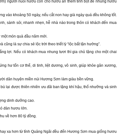
, rơm) người nuôi hươu còn cho hươu ăn thêm tinh bột để nhung hươu
ng vào khoảng 50 ngày, nếu cắt non hay già ngày quá đều không tốt.
mạnh, sành sỏi, nhanh nhẹn, hễ nhà nào trong thôn có khách đến mua
ư một món quà đầu năm mới.
ng là sự chia sẻ lộc trời theo triết lý “lộc bất tận hưởng”.
g lợi. Nếu có khách mua nhung tươi thì gia chủ tặng cho một chai
g hư tổn cơ thể, di tinh, liệt dương, vô sinh, giúp khỏe gân xương,
người dân huyện miền núi Hương Sơn làm giàu bền vững.
bù lại được thiên nhiên ưu đãi ban tặng khí hậu, thổ nhưỡng và sinh
ượng dinh dưỡng cao.
có đàn hươu lớn.
hu về hơn 80 tỷ đồng.
nh hay xa hơn từ tỉnh Quảng Ngãi đều đến Hương Sơn mua giống hươu