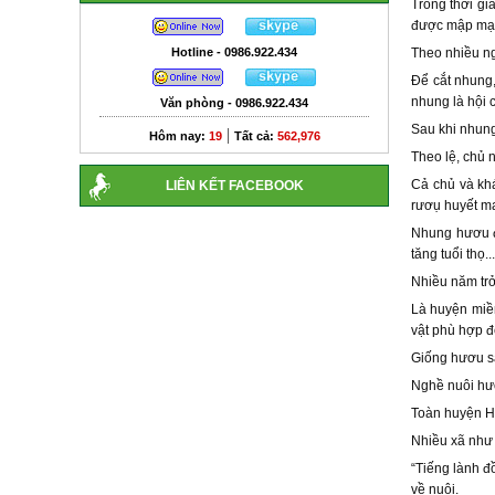
Trong thời gi
được mập mạp
Hotline - 0986.922.434
Theo nhiều ng
Để cắt nhung,
nhung là hội 
Văn phòng - 0986.922.434
Sau khi nhun
|
Hôm nay:
19
Tất cả:
562,976
Theo lệ, chủ n
Cả chủ và kh
LIÊN KẾT FACEBOOK
rươụ huyết ma
Nhung hươu đư
tăng tuổi thọ...
Nhiều năm trở
Là huyện miền
vật phù hợp đ
Giống hươu sa
Nghề nuôi hươ
Toàn huyện Hư
Nhiều xã như
“Tiếng lành đ
về nuôi.