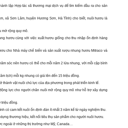
ành lập Hợp tác xã thương mại dịch vụ để tìm kiếm đầu ra cho sản
m, xã Sơn Lâm, huyện Hương Sơn, Hà Tĩnh) cho biết, nuôi hươu là
ầu mở rộng quy mô.
hung hươu cùng với việc xuất hươu giống cho thu nhập ổn định hàng
 hươu cho Nhà máy chế biến và sản xuất rượu nhung hươu Mitraco và
chăm sóc nên hươu có thể cho mỗi năm 2 lứa nhung, với mỗi cặp bình
 âm lịch) mỗi kg nhung có giá lên đến 15 triệu đồng.
hành vật nuôi chủ lực của địa phương trong phát triển kinh tế.
 động lực cho người chăn nuôi mở rộng quy mô như hỗ trợ xây dựng
 triệu đồng.
hình có cam kết nuôi ổn định đàn ít nhất 3 năm kể từ ngày nghiệm thu.
y dựng thương hiệu, kết nối tiêu thụ sản phẩm cho người nuôi hươu.
ớc ngoài ở những thị trường như Mỹ, Canada…