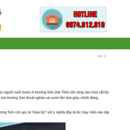
Bản in
à lúc người nuôi hươu ở Hương Sơn (Hà Tĩnh) rộn ràng vào mùa cắt lộc
 núi Hương Sơn thoát nghèo và vươn lên làm giàu chính đáng.
ng Sơn còn gọi là “mùa lộc” với ý nghĩa đây là lộc may mắn vào dịp