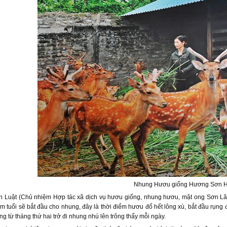
Nhung Hươu giống Hương Sơn H
 Luật (Chủ nhiệm Hợp tác xã dịch vụ hươu giống, nhung hươu, mật ong Sơn Lâ
m tuổi sẽ bắt đầu cho nhung, đây là thời điểm hươu đổ hết lông xù, bắt đầu rụng
g từ tháng thứ hai trở đi nhung nhú lên trông thấy mỗi ngày.