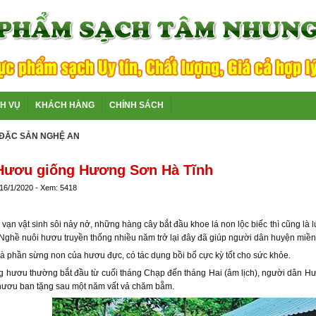
CH VỤ
KHÁCH HÀNG
CHÍNH SÁCH
ĐẶC SẢN NGHỆ AN
Hươu giống Hương Sơn Hà Tĩnh
 16/1/2020 - Xem: 5418
 vạn vật sinh sôi nảy nở, những hàng cây bắt đầu khoe lá non lộc biếc thì cũng l
ghề nuôi hươu truyền thống nhiều năm trở lại đây đã giúp người dân huyện miền
 phần sừng non của hươu đực, có tác dụng bồi bổ cực kỳ tốt cho sức khỏe.
 hươu thường bắt đầu từ cuối tháng Chạp đến tháng Hai (âm lịch), người dân Hươ
ươu ban tặng sau một năm vất vả chăm bẵm.