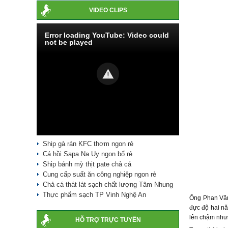
VIDEO CLIPS
Error loading YouTube: Video could
not be played
Ship gà rán KFC thơm ngon rẻ
Cá hồi Sapa Na Uy ngon bổ rẻ
Ship bánh mỳ thịt pate chả cá
Cung cấp suất ăn công nghiệp ngon rẻ
Chả cá thát lát sạch chất lượng Tâm Nhung
Thực phẩm sạch TP Vinh Nghệ An
Ông Phan Văn
đực độ hai nă
lên chậm nhưn
HỖ TRỢ TRỰC TUYẾN