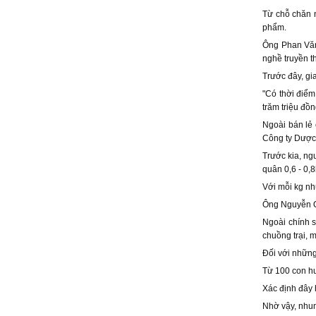
Từ chỗ chăn 
phẩm.
Ông Phan Văn
nghề truyền t
Trước đây, gi
"Có thời điểm
trăm triệu đồn
Ngoài bán lẻ 
Công ty Dược 
Trước kia, ng
quân 0,6 - 0,
Với mỗi kg nh
Ông Nguyễn Qu
Ngoài chính 
chuồng trại, 
Đối với những 
Từ 100 con hư
Xác định đây 
Nhờ vậy, nhu