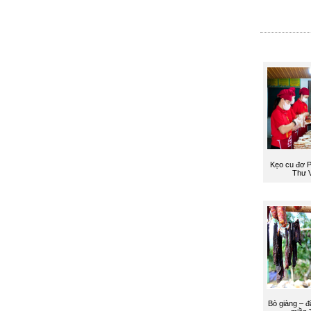
Kẹo cu đơ 
Thư V
Bò giàng – đ