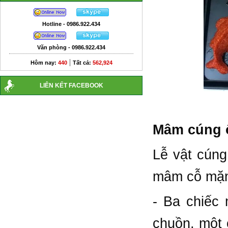
Hotline - 0986.922.434
Văn phòng - 0986.922.434
|
Hôm nay:
440
Tất cả:
562,924
LIÊN KẾT FACEBOOK
Mâm cúng 
Lễ vật cún
mâm cỗ mặn 
- Ba chiếc
chuồn, một 