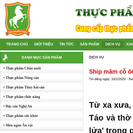
TRANG CHỦ
GIỚI THIỆU
TIN TỨC
SẢN PHẨM
DỊCH VỤ
KH
DỊCH VỤ
DANH MỤC SẢN PHẨM
Thực phẩm Chăn nuôi
Ship mâm cỗ ôn
Thực phẩm Nông sản
Tin đăng ngày: 16/1/2020 - X
Thực phẩm Thủy hải sản
Thực phẩm chức năng
Từ xa xưa,
Đặc sản Nghệ An
Táo và thờ
Thực phẩm sức khỏe
Món ngon Ăn vặt
lửa' trong