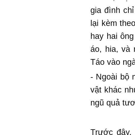
gia đình ch
lại kèm the
hay hai ông
áo, hia, và
Táo vào ngà
- Ngoài bộ 
vật khác nh
ngũ quả tươ
Trước đây,