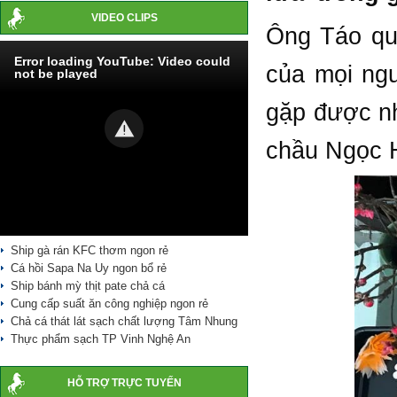
VIDEO CLIPS
Ông Táo qua
Error loading YouTube: Video could
của mọi ng
not be played
gặp được nh
chầu Ngọc 
Ship gà rán KFC thơm ngon rẻ
Cá hồi Sapa Na Uy ngon bổ rẻ
Ship bánh mỳ thịt pate chả cá
Cung cấp suất ăn công nghiệp ngon rẻ
Chả cá thát lát sạch chất lượng Tâm Nhung
Thực phẩm sạch TP Vinh Nghệ An
HỖ TRỢ TRỰC TUYẾN