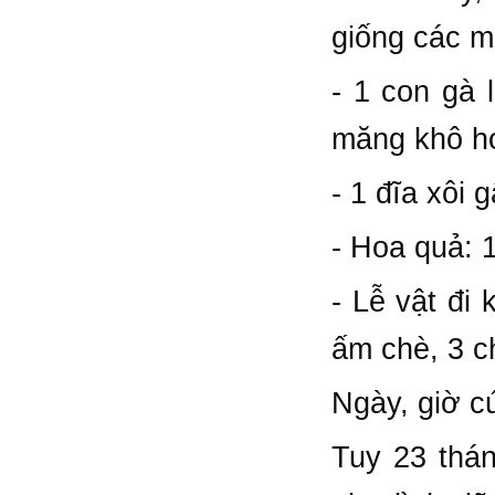
giống các m
- 1 con gà 
măng khô ho
- 1 đĩa xôi 
- Hoa quả: 
- Lễ vật đi 
ấm chè, 3 ch
Ngày, giờ 
Tuy 23 thán