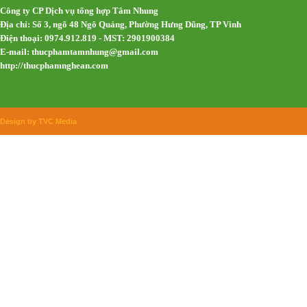
Công ty CP Dịch vụ tổng hợp Tâm Nhung
Địa chỉ: Số 3, ngõ 48 Ngô Quảng, Phường Hưng Dũng, TP Vinh
Điện thoại: 0974.912.819 - MST: 2901900384
E-mail:
thucphamtamnhung@gmail.com
http://thucphamnghean.com
Design by TVC Media