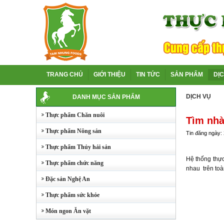
TRANG CHỦ
GIỚI THIỆU
TIN TỨC
SẢN PHẨM
DỊ
DỊCH VỤ
DANH MỤC SẢN PHẨM
Thực phẩm Chăn nuôi
Tìm nhà
Thực phẩm Nông sản
Tin đăng ngày:
Thực phẩm Thủy hải sản
Hệ thống thực
Thực phẩm chức năng
nhau trên to
Đặc sản Nghệ An
Thực phẩm sức khỏe
Món ngon Ăn vặt