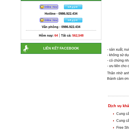
Hotline - 0986.922.434
Văn phòng - 0986.922.434
|
Hôm nay:
64
Tất cả:
562,548
LIÊN KẾT FACEBOOK
- sản xuất, n
- không sử dụn
- có chứng n
- ưu tiên cho
Thân nhờ anh
thành cảm ơn
Dịch vụ khá
Cung cấ
Cung cấ
Free Sh