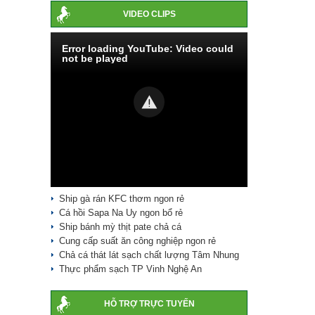
VIDEO CLIPS
Error loading YouTube: Video could
not be played
Ship gà rán KFC thơm ngon rẻ
Cá hồi Sapa Na Uy ngon bổ rẻ
Ship bánh mỳ thịt pate chả cá
Cung cấp suất ăn công nghiệp ngon rẻ
Chả cá thát lát sạch chất lượng Tâm Nhung
Thực phẩm sạch TP Vinh Nghệ An
HỖ TRỢ TRỰC TUYẾN