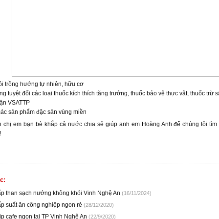
uôi trồng hướng tự nhiên, hữu cơ
g tuyệt đối các loại thuốc kích thích tăng trưởng, thuốc bảo vệ thực vật, thuốc trừ 
hận VSATTP
 các sản phẩm đặc sản vùng miền
 chị em bạn bè khắp cả nước chia sẻ giúp anh em Hoàng Anh để chúng tôi tìm 
!
c:
p than sạch nướng không khói Vinh Nghệ An
(16/11/2024)
p suất ăn công nghiệp ngon rẻ
(28/12/2020)
ip cafe ngon tại TP Vinh Nghệ An
(22/9/2020)