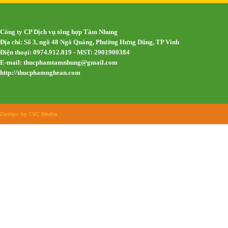
Công ty CP Dịch vụ tổng hợp Tâm Nhung
Địa chỉ: Số 3, ngõ 48 Ngô Quảng, Phường Hưng Dũng, TP Vinh
Điện thoại: 0974.912.819 - MST: 2901900384
E-mail:
thucphamtamnhung@gmail.com
http://thucphamnghean.com
Design by TVC Media