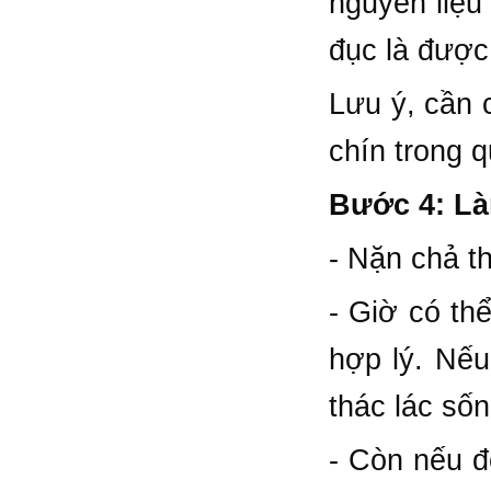
nguyên liệu
đục là được
Lưu ý, cần 
chín trong 
Bước 4: Là
- Nặn chả th
- Giờ có th
hợp lý. Nếu
thác lác sốn
- Còn nếu đ