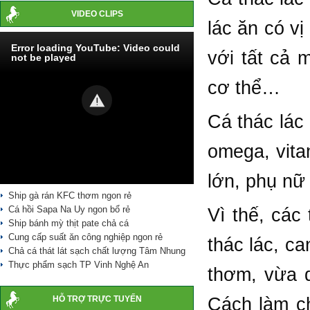
VIDEO CLIPS
lác ăn có vị
Error loading YouTube: Video could
với tất cả 
not be played
cơ thể…
Cá thác lác
omega, vita
lớn, phụ nữ
Ship gà rán KFC thơm ngon rẻ
Cá hồi Sapa Na Uy ngon bổ rẻ
Vì thế, các
Ship bánh mỳ thịt pate chả cá
Cung cấp suất ăn công nghiệp ngon rẻ
thác lác, ca
Chả cá thát lát sạch chất lượng Tâm Nhung
Thực phẩm sạch TP Vinh Nghệ An
thơm, vừa d
HỖ TRỢ TRỰC TUYẾN
Cách làm ch