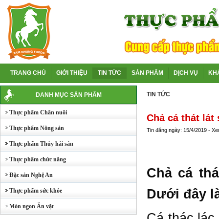
TRANG CHỦ
GIỚI THIỆU
TIN TỨC
SẢN PHẨM
DỊCH VỤ
KH
TIN TỨC
DANH MỤC SẢN PHẨM
Thực phẩm Chăn nuôi
Chả cá thát lá
Thực phẩm Nông sản
Tin đăng ngày: 15/4/2019 - X
Thực phẩm Thủy hải sản
Thực phẩm chức năng
Chả cá thá
Đặc sản Nghệ An
Dưới đây l
Thực phẩm sức khỏe
Món ngon Ăn vặt
Cá thác lác 