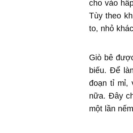
cho vào hấp
Tùy theo kh
to, nhỏ khá
Giò bê được
biếu. Để là
đoạn tỉ mỉ,
nữa. Đây ch
một lần nếm