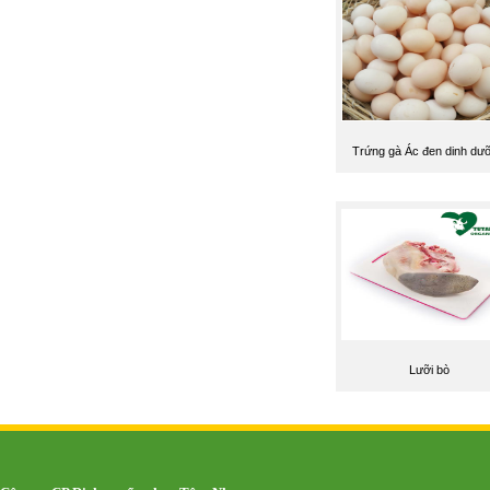
Trứng gà Ác đen dinh dư
Lưỡi bò