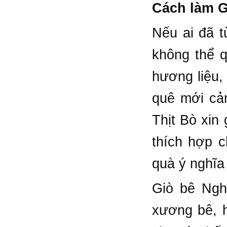
Cách làm G
Nếu ai đã 
không thể q
hương liệu,
quê mới cả
Thịt Bò xin
thích hợp c
quà ý nghĩa
Giò bê Ngh
xương bê, h