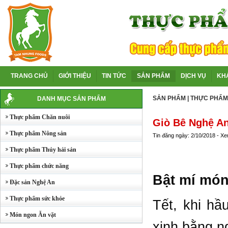
TRANG CHỦ
GIỚI THIỆU
TIN TỨC
SẢN PHẨM
DỊCH VỤ
KH
SẢN PHẨM
|
THỰC PHẨM
DANH MỤC SẢN PHẨM
Thực phẩm Chăn nuôi
Giò Bê Nghệ A
Thực phẩm Nông sản
Tin đăng ngày: 2/10/2018 - X
Thực phẩm Thủy hải sản
Thực phẩm chức năng
Bật mí món
Đặc sản Nghệ An
Thực phẩm sức khỏe
Tết, khi hầ
Món ngon Ăn vặt
xinh bằng ng