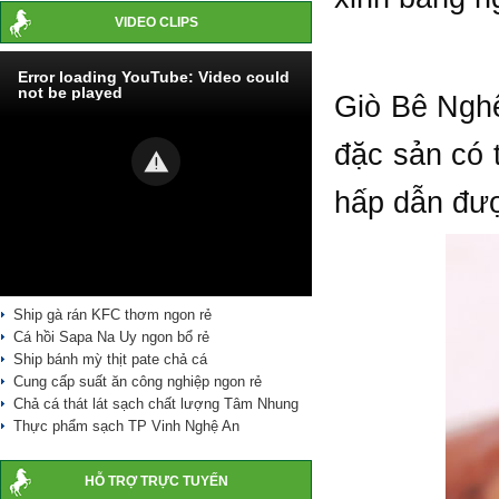
VIDEO CLIPS
Error loading YouTube: Video could
not be played
Giò Bê Nghệ
đặc sản có 
hấp dẫn đượ
Ship gà rán KFC thơm ngon rẻ
Cá hồi Sapa Na Uy ngon bổ rẻ
Ship bánh mỳ thịt pate chả cá
Cung cấp suất ăn công nghiệp ngon rẻ
Chả cá thát lát sạch chất lượng Tâm Nhung
Thực phẩm sạch TP Vinh Nghệ An
HỖ TRỢ TRỰC TUYẾN