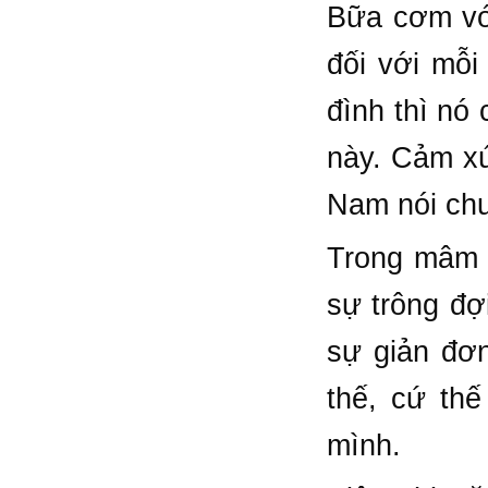
Bữa cơm vớ
đối với mỗi
đình thì nó
này. Cảm xú
Nam nói chu
Trong mâm 
sự trông đợ
sự giản đơ
thế, cứ th
mình.