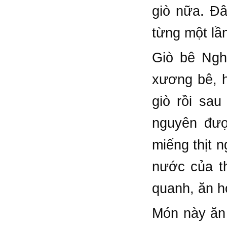
giò nữa. Đâ
từng một lầ
Giò bê Ngh
xương bê, h
giò rồi sa
nguyên đượ
miếng thịt n
nước của th
quanh, ăn h
Món này ăn 