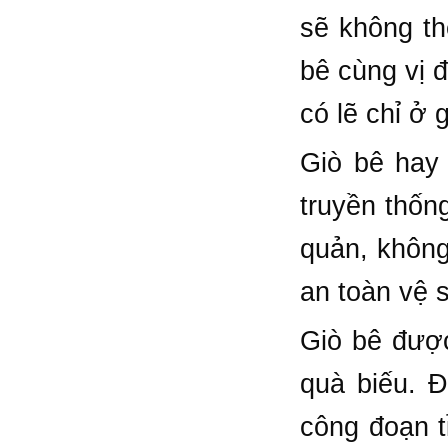
sẽ không th
bê cùng vị 
có lẽ chỉ ở
Giò bê hay
truyền thốn
quản, không
an toàn vệ 
Giò bê được
quà biếu. Đ
công đoạn t