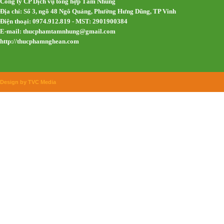
Công ty CP Dịch vụ tổng hợp Tâm Nhung
Địa chỉ: Số 3, ngõ 48 Ngô Quảng, Phường Hưng Dũng, TP Vinh
Điện thoại: 0974.912.819 - MST: 2901900384
E-mail:
thucphamtamnhung@gmail.com
http://thucphamnghean.com
Design by TVC Media