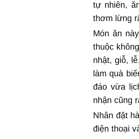
tự nhiên, ă
thơm lừng rấ
Món ăn này
thuộc không 
nhật, giỗ, l
làm quà biế
đáo vừa lị
nhận cũng rấ
Nhân đặt hà
điện thoại v