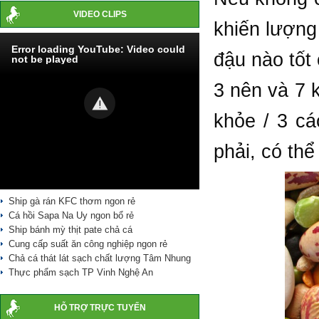
VIDEO CLIPS
khiến lượng
Error loading YouTube: Video could
đậu nào tốt
not be played
3 nên và 7 
khỏe / 3 cá
phải, có th
Ship gà rán KFC thơm ngon rẻ
Cá hồi Sapa Na Uy ngon bổ rẻ
Ship bánh mỳ thịt pate chả cá
Cung cấp suất ăn công nghiệp ngon rẻ
Chả cá thát lát sạch chất lượng Tâm Nhung
Thực phẩm sạch TP Vinh Nghệ An
HỖ TRỢ TRỰC TUYẾN