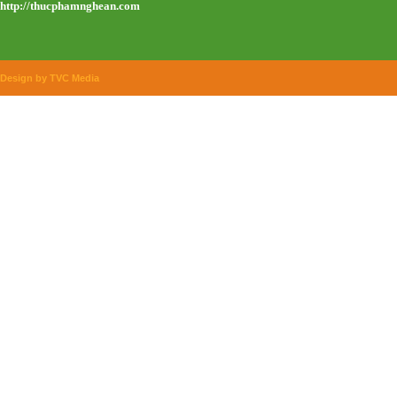
http://thucphamnghean.com
Design by TVC Media