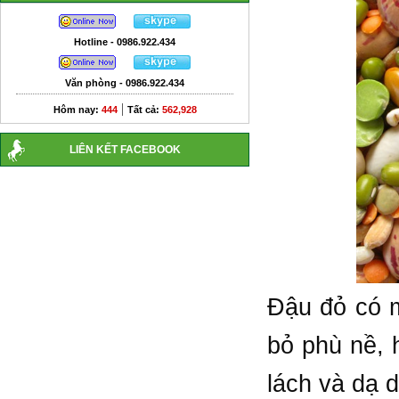
Hotline - 0986.922.434
Văn phòng - 0986.922.434
|
Hôm nay:
444
Tất cả:
562,928
LIÊN KẾT FACEBOOK
Đậu đỏ có m
bỏ phù nề, 
lách và dạ d