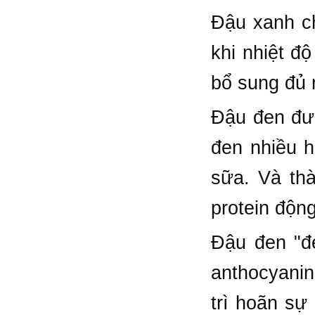
Đậu xanh ch
khi nhiệt đ
bổ sung đủ 
Đậu đen đượ
đen nhiều hơ
sữa. Và th
protein động
Đậu đen "đ
anthocyanin
trì hoãn sự