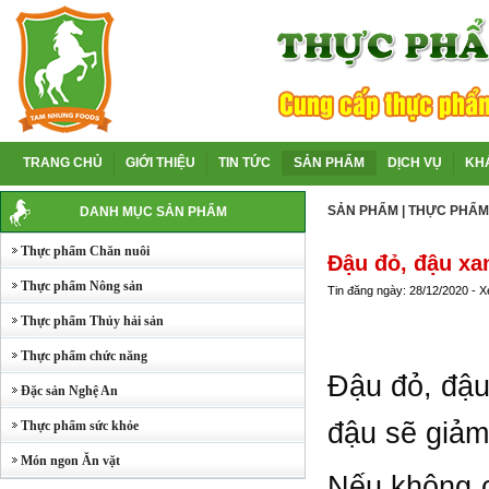
TRANG CHỦ
GIỚI THIỆU
TIN TỨC
SẢN PHẨM
DỊCH VỤ
KH
SẢN PHẨM
|
THỰC PHẨM
DANH MỤC SẢN PHẨM
Thực phẩm Chăn nuôi
Đậu đỏ, đậu xa
Thực phẩm Nông sản
Tin đăng ngày: 28/12/2020 - 
Thực phẩm Thủy hải sản
Thực phẩm chức năng
Đậu đỏ, đậu
Đặc sản Nghệ An
đậu sẽ giảm
Thực phẩm sức khỏe
Món ngon Ăn vặt
Nếu không c