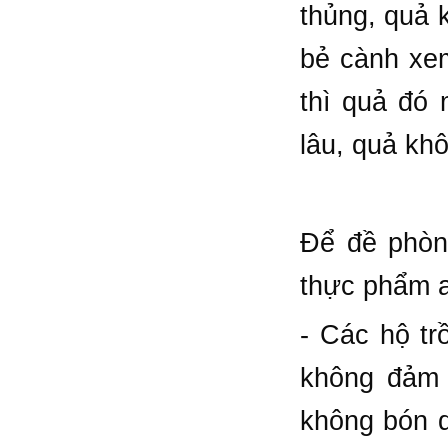
thủng, quả 
bẻ cành xem
thì quả đó 
lâu, quả kh
Ðể đề phòn
thực phẩm a
- Các hộ tr
không đảm 
không bón q