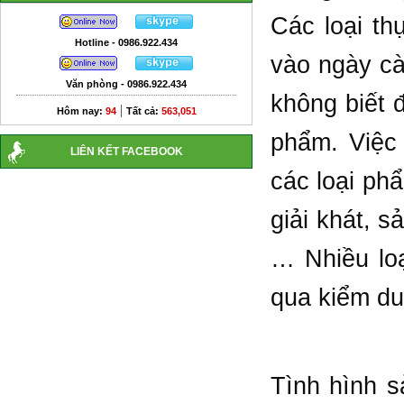
Các loại th
Hotline - 0986.922.434
vào ngày cà
Văn phòng - 0986.922.434
không biết 
|
Hôm nay:
94
Tất cả:
563,051
phẩm. Việc 
LIÊN KẾT FACEBOOK
các loại ph
giải khát, s
… Nhiều loạ
qua kiểm duy
Tình hình s