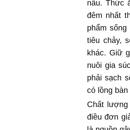
nấu. Thức ă
đêm nhất th
phẩm sống 
tiêu chảy, 
khác. Giữ 
nuôi gia sú
phải sạch s
có lồng bàn
Chất lượng 
điều đơn gi
là nguồn gâ