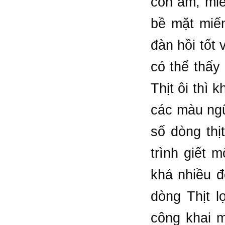
còn ấm, miế
bề mặt miến
đàn hồi tốt
có thể thấy
Thịt ôi thì 
các màu ngũ
số dòng thị
trình giết 
khá nhiều đ
dòng Thịt l
công khai m