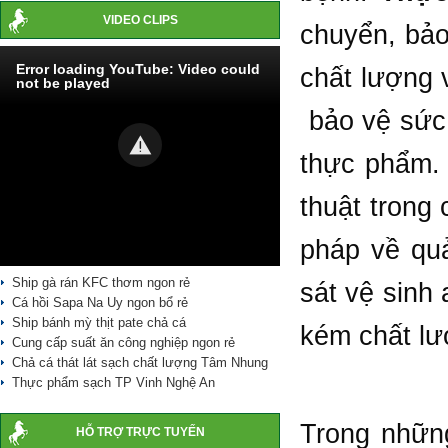
VIDEO CLIPS
chuyển, bảo
Error loading YouTube: Video could
chất lượng v
not be played
bảo vệ sức 
thực phẩm. 
thuật trong
pháp về quả
Ship gà rán KFC thơm ngon rẻ
sát vệ sinh
Cá hồi Sapa Na Uy ngon bổ rẻ
Ship bánh mỳ thịt pate chả cá
kém chất lư
Cung cấp suất ăn công nghiệp ngon rẻ
Chả cá thát lát sạch chất lượng Tâm Nhung
Thực phẩm sạch TP Vinh Nghệ An
Trong những
HỖ TRỢ TRỰC TUYẾN