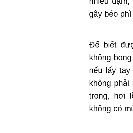
nhiều đạm,
gây béo phì
Để biết đư
không bong 
nếu lấy ta
không phải 
trong, hơi 
không có mù