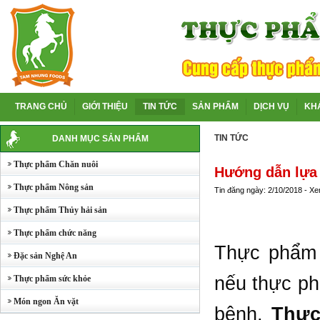
TRANG CHỦ
GIỚI THIỆU
TIN TỨC
SẢN PHẨM
DỊCH VỤ
KH
TIN TỨC
DANH MỤC SẢN PHẨM
Thực phẩm Chăn nuôi
Hướng dẫn lựa
Thực phẩm Nông sản
Tin đăng ngày: 2/10/2018 - X
Thực phẩm Thủy hải sản
Thực phẩm chức năng
Thực phẩm 
Đặc sản Nghệ An
nếu thực ph
Thực phẩm sức khỏe
Món ngon Ăn vặt
bệnh.
Thự