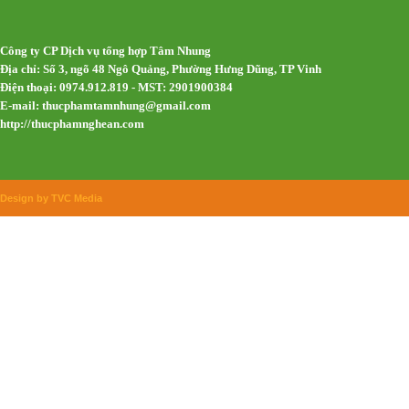
Công ty CP Dịch vụ tổng hợp Tâm Nhung
Địa chỉ: Số 3, ngõ 48 Ngô Quảng, Phường Hưng Dũng, TP Vinh
Điện thoại: 0974.912.819 - MST: 2901900384
E-mail:
thucphamtamnhung@gmail.com
http://thucphamnghean.com
Design by TVC Media