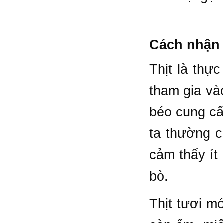
Cách nhận r
Thịt là thự
tham gia và
béo cung cấp
ta thường c
cảm thấy ít 
bò.
Thịt tươi mớ