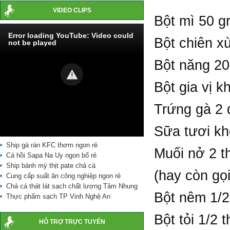
VIDEO CLIPS
Bột mì 50 g
Error loading YouTube: Video could
Bột chiên xù
not be played
Bột năng 20
Bột gia vị k
Trứng gà 2 
Sữa tươi k
Ship gà rán KFC thơm ngon rẻ
Muối nở 2 t
Cá hồi Sapa Na Uy ngon bổ rẻ
Ship bánh mỳ thịt pate chả cá
(hay còn gọi
Cung cấp suất ăn công nghiệp ngon rẻ
Chả cá thát lát sạch chất lượng Tâm Nhung
Bột nêm 1/2
Thực phẩm sạch TP Vinh Nghệ An
Bột tỏi 1/2 
HỖ TRỢ TRỰC TUYẾN