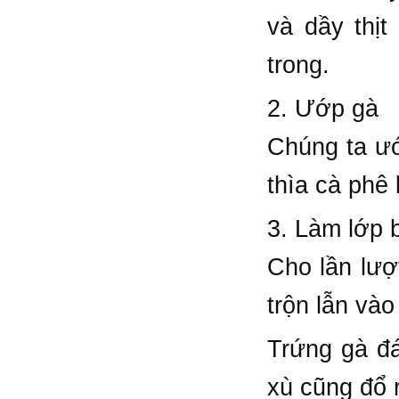
và dầy thị
trong.
2. Ướp gà
Chúng ta ướ
thìa cà phê 
3. Làm lớp 
Cho lần lượt
trộn lẫn vào
Trứng gà đá
xù cũng đổ r