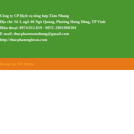
Công ty CP Dịch vụ tổng hợp Tâm Nhung
Địa chỉ: Số 3, ngõ 48 Ngô Quảng, Phường Hưng Dũng, TP Vinh
Điện thoại: 0974.912.819 - MST: 2901900384
E-mail:
thucphamtamnhung@gmail.com
http://thucphamnghean.com
Design by TVC Media