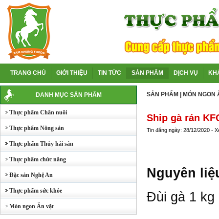
TRANG CHỦ
GIỚI THIỆU
TIN TỨC
SẢN PHẨM
DỊCH VỤ
KH
SẢN PHẨM
|
MÓN NGON 
DANH MỤC SẢN PHẨM
Thực phẩm Chăn nuôi
Ship gà rán KF
Thực phẩm Nông sản
Tin đăng ngày: 28/12/2020 - 
Thực phẩm Thủy hải sản
Thực phẩm chức năng
Nguyên liệ
Đặc sản Nghệ An
Thực phẩm sức khỏe
Đùi gà 1 kg
Món ngon Ăn vặt