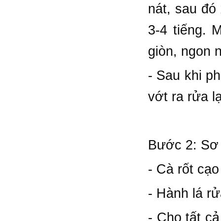
nát, sau đó 
3-4 tiếng. 
giòn, ngon n
- Sau khi p
vớt ra rửa l
Bước 2: Sơ 
- Cà rốt cạo
- Hành lá rử
- Cho tất cả