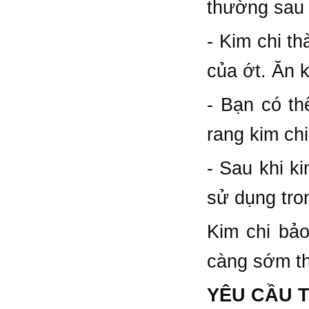
thường sau 
- Kim chi t
của ớt. Ăn k
- Bạn có th
rang kim chi
- Sau khi k
sử dụng tron
Kim chi bả
càng sớm th
YÊU CẦU 