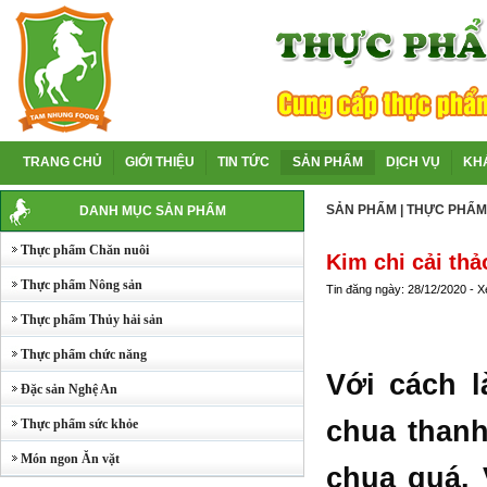
TRANG CHỦ
GIỚI THIỆU
TIN TỨC
SẢN PHẨM
DỊCH VỤ
KH
SẢN PHẨM
|
THỰC PHẨM
DANH MỤC SẢN PHẨM
Thực phẩm Chăn nuôi
Kim chi cải thả
Thực phẩm Nông sản
Tin đăng ngày: 28/12/2020 - 
Thực phẩm Thủy hải sản
Thực phẩm chức năng
Với cách l
Đặc sản Nghệ An
chua thanh
Thực phẩm sức khỏe
Món ngon Ăn vặt
chua quá. 