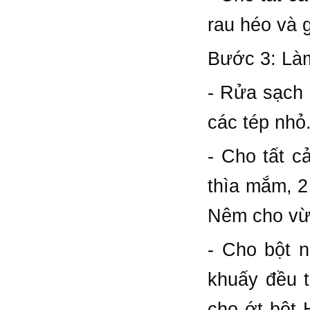
rau héo và 
Bước 3: Làm
- Rửa sạch 
các tép nhỏ.
- Cho tất c
thìa mắm, 2
Nêm cho vừa
- Cho bột n
khuấy đều t
cho ớt bột 