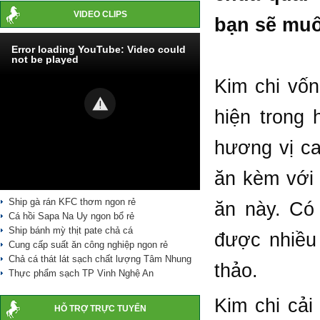
VIDEO CLIPS
bạn sẽ muố
Error loading YouTube: Video could
not be played
Kim chi vốn
hiện trong
hương vị ca
ăn kèm với
Ship gà rán KFC thơm ngon rẻ
ăn này. Có
Cá hồi Sapa Na Uy ngon bổ rẻ
Ship bánh mỳ thịt pate chả cá
được nhiều 
Cung cấp suất ăn công nghiệp ngon rẻ
Chả cá thát lát sạch chất lượng Tâm Nhung
thảo.
Thực phẩm sạch TP Vinh Nghệ An
Kim chi cải
HỖ TRỢ TRỰC TUYẾN