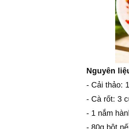
Nguyên liệu
- Cải thảo:
- Cà rốt: 3 
- 1 nắm hàn
- 80g bột n