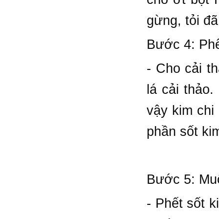
gừng, tỏi đ
Bước 4: Phế
- Cho cải t
lá cải thảo
vậy kim chi
phần sốt kim
Bước 5: Muố
- Phết sốt k