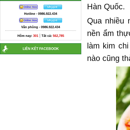
Hàn Quốc.
Hotline - 0986.922.434
Qua nhiều 
Văn phòng - 0986.922.434
nền ẩm thực
|
Hôm nay:
301
Tất cả:
562,785
làm kim ch
LIÊN KẾT FACEBOOK
nào cũng th