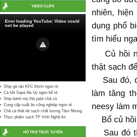
VIDEO CLIPS
nhiên, hiện
Error loading YouTube: Video could
dụng phổ bi
not be played
tìm hiểu nga
Củ hồi nên
thật sạch để
Sau đó, đe
Ship gà rán KFC thơm ngon rẻ
làm tăng t
Cá hồi Sapa Na Uy ngon bổ rẻ
Ship bánh mỳ thịt pate chả cá
neesy làm m
Cung cấp suất ăn công nghiệp ngon rẻ
Chả cá thát lát sạch chất lượng Tâm Nhung
Thực phẩm sạch TP Vinh Nghệ An
Bổ củ hồi l
Sau đó thá
HỖ TRỢ TRỰC TUYẾN