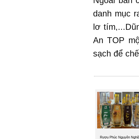
Ngoài bán c
danh mục ra
lơ tím,...D
An TOP một
sạch để chế
Rượu Phúc Nguyên Nghệ