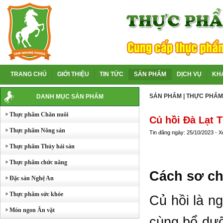
TRANG CHỦ
GIỚI THIỆU
TIN TỨC
SẢN PHẨM
DỊCH VỤ
KH
SẢN PHẨM
|
THỰC PHẨM
DANH MỤC SẢN PHẨM
Thực phẩm Chăn nuôi
Củ hồi Đà Lạt 
Thực phẩm Nông sản
Tin đăng ngày: 25/10/2023 - 
Thực phẩm Thủy hải sản
Thực phẩm chức năng
Cách sơ ch
Đặc sản Nghệ An
Thực phẩm sức khỏe
Củ hồi là n
Món ngon Ăn vặt
cùng bổ dưỡ