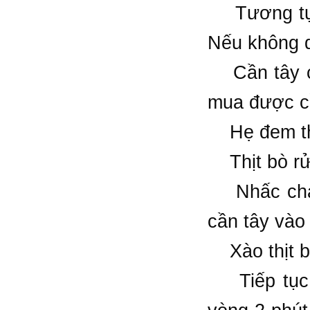
Tương tự v
Nếu không d
Cần tây cắ
mua được cầ
Hẹ đem th
Thịt bò rửa
Nhấc chảo 
cần tây vào 
Xào thịt bò 
Tiếp tục c