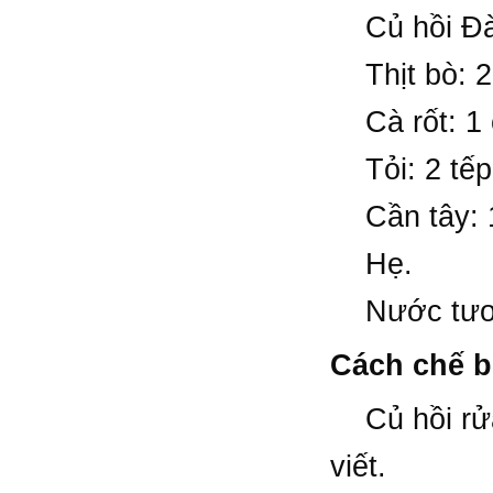
Củ hồi Đà L
Thịt bò: 2
Cà rốt: 1 
Tỏi: 2 tếp
Cần tây: 1
Hẹ.
Nước tương
Cách chế b
Củ hồi rửa 
viết.