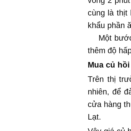
vòng 2 phút
cùng là thị
khẩu phần ă
Một bước kh
thêm độ hấp
Mua củ hồi
Trên thị tr
nhiên, để đ
cửa hàng th
Lạt.