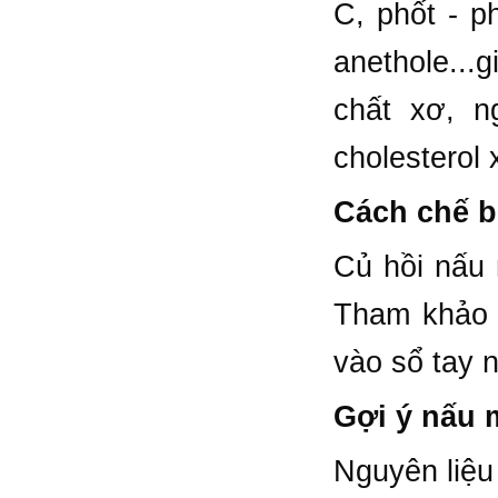
C, phốt - ph
anethole...
chất xơ, n
cholesterol 
Cách chế b
Củ hồi nấu 
Tham khảo n
vào sổ tay n
Gợi ý nấu 
Nguyên liệu 