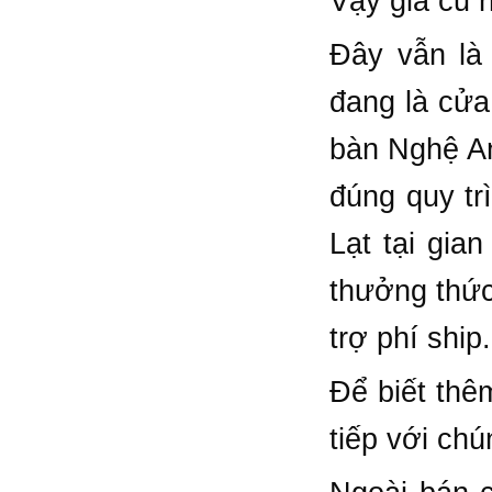
Vậy giá củ 
Đây vẫn là
đang là cửa
bàn Nghệ An
đúng quy tr
Lạt tại gi
thưởng thức
trợ phí ship.
Để biết thê
tiếp với chú