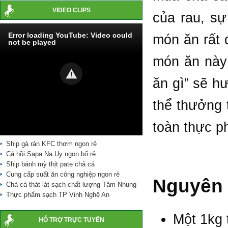
VIDEO CLIPS
của rau, sự
Error loading YouTube: Video could
món ăn rất
not be played
món ăn này 
ăn gì” sẽ h
thể thưởng 
toàn thực p
Ship gà rán KFC thơm ngon rẻ
Cá hồi Sapa Na Uy ngon bổ rẻ
Ship bánh mỳ thịt pate chả cá
Cung cấp suất ăn công nghiệp ngon rẻ
Nguyên 
Chả cá thát lát sạch chất lượng Tâm Nhung
Thực phẩm sạch TP Vinh Nghệ An
Một 1kg 
HỖ TRỢ TRỰC TUYẾN