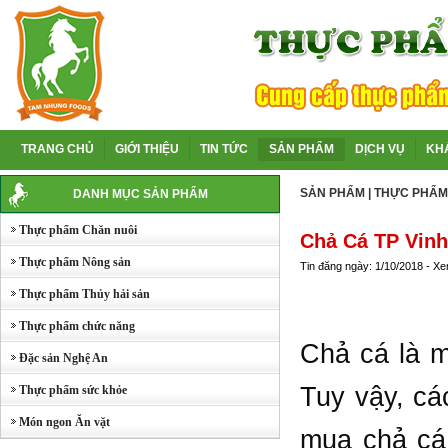
TRANG CHỦ
GIỚI THIỆU
TIN TỨC
SẢN PHẨM
DỊCH VỤ
KH
SẢN PHẨM
|
THỰC PHẨM
DANH MỤC SẢN PHẨM
Thực phẩm Chăn nuôi
Chả Cá TP Vin
Thực phẩm Nông sản
Tin đăng ngày: 1/10/2018 - X
Thực phẩm Thủy hải sản
Thực phẩm chức năng
Chả cá là m
Đặc sản Nghệ An
Tuy vậy, cá
Thực phẩm sức khỏe
Món ngon Ăn vặt
mua chả cá