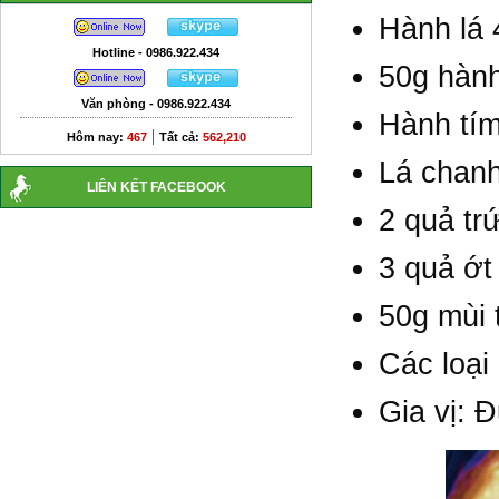
Hành lá 
Hotline - 0986.922.434
50g hàn
Văn phòng - 0986.922.434
Hành tím
|
Hôm nay:
467
Tất cả:
562,210
Lá chan
LIÊN KẾT FACEBOOK
2 quả tr
3 quả ớt
50g mùi t
Các loại
Gia vị: 