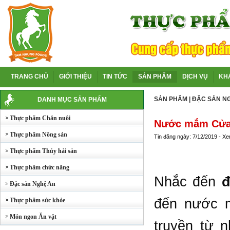
TRANG CHỦ
GIỚI THIỆU
TIN TỨC
SẢN PHẨM
DỊCH VỤ
KH
SẢN PHẨM
|
ĐẶC SẢN N
DANH MỤC SẢN PHẨM
Thực phẩm Chăn nuôi
Nước mắm Cửa
Thực phẩm Nông sản
Tin đăng ngày: 7/12/2019 - X
Thực phẩm Thủy hải sản
Thực phẩm chức năng
Nhắc đến
đ
Đặc sản Nghệ An
đến nước 
Thực phẩm sức khỏe
Món ngon Ăn vặt
truyền từ 