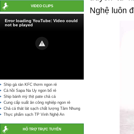
VIDEO CLIPS
Nghệ luôn đ
Error loading YouTube: Video could
not be played
Ship gà rán KFC thơm ngon rẻ
Cá hồi Sapa Na Uy ngon bổ rẻ
Ship bánh mỳ thịt pate chả cá
Cung cấp suất ăn công nghiệp ngon rẻ
Chả cá thát lát sạch chất lượng Tâm Nhung
Thực phẩm sạch TP Vinh Nghệ An
HỖ TRỢ TRỰC TUYẾN