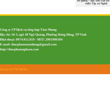
Bò giàng – đặc sản của núi
miền Tây xứ Nghệ
Công ty CP Dịch vụ tổng hợp Tâm Nhung
Địa chỉ: Số 3, ngõ 48 Ngô Quảng, Phường Hưng Dũng, TP Vinh
Điện thoại: 0974.912.819 - MST: 2901900384
E-mail:
thucphamtamnhung@gmail.com
http://thucphamnghean.com
Design by TVC Media