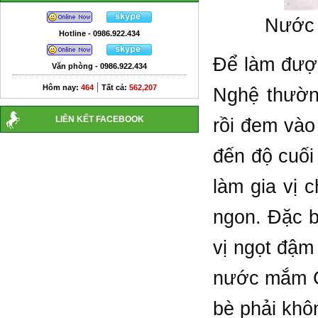
Nước 
Hotline - 0986.922.434
Để làm được
Văn phòng - 0986.922.434
|
Hôm nay:
464
Tất cả:
562,207
Nghệ thườn
LIÊN KẾT FACEBOOK
rồi đem vào
đến độ cuối
làm gia vị
ngon. Đặc b
vị ngọt đậm
nước mắm C
bè phải khô