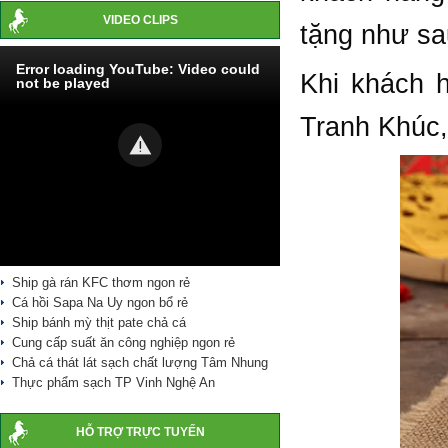
VIDEO CLIPS
tặng như sa
Error loading YouTube: Video could
Khi khách 
not be played
Tranh Khúc,
Ship gà rán KFC thơm ngon rẻ
Cá hồi Sapa Na Uy ngon bổ rẻ
Ship bánh mỳ thịt pate chả cá
Cung cấp suất ăn công nghiệp ngon rẻ
Chả cá thát lát sạch chất lượng Tâm Nhung
Thực phẩm sạch TP Vinh Nghệ An
HỖ TRỢ TRỰC TUYẾN