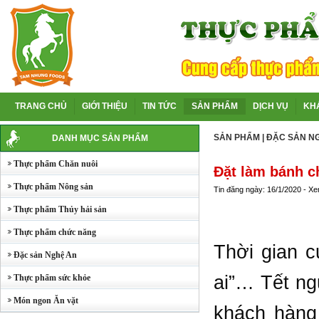
TRANG CHỦ
GIỚI THIỆU
TIN TỨC
SẢN PHẨM
DỊCH VỤ
KH
SẢN PHẨM
|
ĐẶC SẢN N
DANH MỤC SẢN PHẨM
Thực phẩm Chăn nuôi
Đặt làm bánh c
Thực phẩm Nông sản
Tin đăng ngày: 16/1/2020 - X
Thực phẩm Thủy hải sản
Thực phẩm chức năng
Thời gian c
Đặc sản Nghệ An
ai”… Tết ng
Thực phẩm sức khỏe
Món ngon Ăn vặt
khách hàng