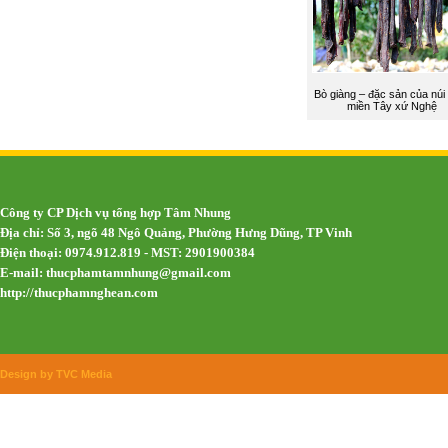
Bò giàng – đặc sản của núi
miền Tây xứ Nghệ
Công ty CP Dịch vụ tổng hợp Tâm Nhung
Địa chỉ: Số 3, ngõ 48 Ngô Quảng, Phường Hưng Dũng, TP Vinh
Điện thoại: 0974.912.819 - MST: 2901900384
E-mail:
thucphamtamnhung@gmail.com
http://thucphamnghean.com
Design by TVC Media