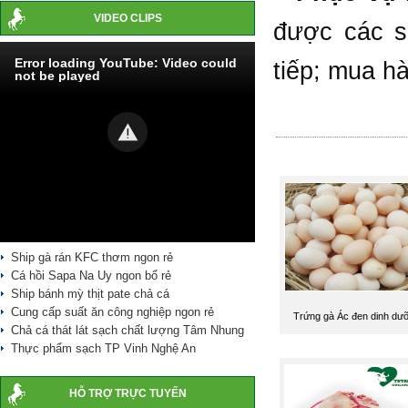
VIDEO CLIPS
được các s
Error loading YouTube: Video could
tiếp; mua h
not be played
Ship gà rán KFC thơm ngon rẻ
Cá hồi Sapa Na Uy ngon bổ rẻ
Ship bánh mỳ thịt pate chả cá
Cung cấp suất ăn công nghiệp ngon rẻ
Trứng gà Ác đen dinh dư
Chả cá thát lát sạch chất lượng Tâm Nhung
Thực phẩm sạch TP Vinh Nghệ An
HỖ TRỢ TRỰC TUYẾN