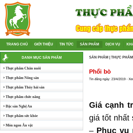
TRANG CHỦ
GIỚI THIỆU
TIN TỨC
SẢN PHẨM
DỊCH VỤ
KH
SẢN PHẨM
|
THỰC PHẨM
DANH MỤC SẢN PHẨM
Thực phẩm Chăn nuôi
Phổi bò
Thực phẩm Nông sản
Tin đăng ngày: 23/4/2019 - X
Thực phẩm Thủy hải sản
Thực phẩm chức năng
Giá cạnh t
Đặc sản Nghệ An
giá tốt nhất
Thực phẩm sức khỏe
Món ngon Ăn vặt
–
Phục vụ 