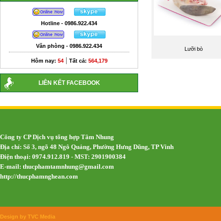
Hotline - 0986.922.434
Văn phòng - 0986.922.434
Lưỡi bò
|
Hôm nay:
54
Tất cả:
564,179
LIÊN KẾT FACEBOOK
Công ty CP Dịch vụ tổng hợp Tâm Nhung
Địa chỉ: Số 3, ngõ 48 Ngô Quảng, Phường Hưng Dũng, TP Vinh
Điện thoại: 0974.912.819 - MST: 2901900384
E-mail:
thucphamtamnhung@gmail.com
http://thucphamnghean.com
Design by TVC Media