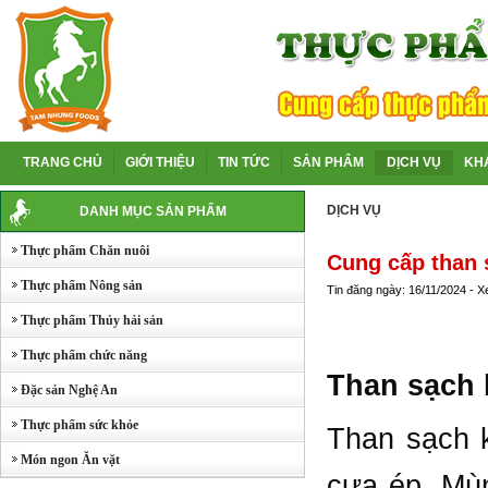
TRANG CHỦ
GIỚI THIỆU
TIN TỨC
SẢN PHẨM
DỊCH VỤ
KH
DỊCH VỤ
DANH MỤC SẢN PHẨM
Thực phẩm Chăn nuôi
Cung cấp than 
Thực phẩm Nông sản
Tin đăng ngày: 16/11/2024 - 
Thực phẩm Thủy hải sản
Thực phẩm chức năng
Than sạch 
Đặc sản Nghệ An
Thực phẩm sức khỏe
Than sạch k
Món ngon Ăn vặt
cưa ép. Mùn