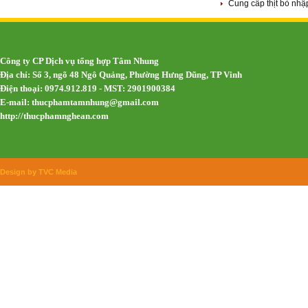
Cung cấp thịt bò nh
Công ty CP Dịch vụ tổng hợp Tâm Nhung
Địa chỉ: Số 3, ngõ 48 Ngô Quảng, Phường Hưng Dũng, TP Vinh
Điện thoại: 0974.912.819 - MST: 2901900384
E-mail:
thucphamtamnhung@gmail.com
http://thucphamnghean.com
Design by TVC Media