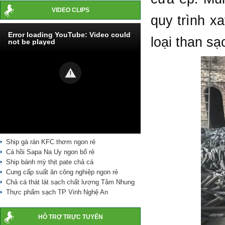
VIDEO CLIPS
quy trình xa
Error loading YouTube: Video could
loại than sạ
not be played
Ship gà rán KFC thơm ngon rẻ
Cá hồi Sapa Na Uy ngon bổ rẻ
Ship bánh mỳ thịt pate chả cá
Cung cấp suất ăn công nghiệp ngon rẻ
Chả cá thát lát sạch chất lượng Tâm Nhung
Thực phẩm sạch TP Vinh Nghệ An
HỖ TRỢ TRỰC TUYẾN