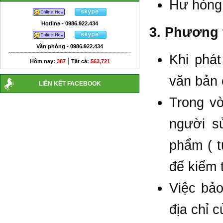
Hư hỏng 
Hotline - 0986.922.434
3. Phương 
Văn phòng - 0986.922.434
Khi phát
|
Hôm nay:
387
Tất cả:
563,721
văn bản 
LIÊN KẾT FACEBOOK
Trong v
người s
phẩm ( t
để kiểm t
Việc bảo
địa chỉ 