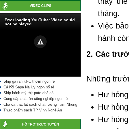
thay th
VIDEO CLIPS
tháng.
Error loading YouTube: Video could
not be played
Việc bảo
hành còn
2. Các trư
Những trườ
Ship gà rán KFC thơm ngon rẻ
Cá hồi Sapa Na Uy ngon bổ rẻ
Hư hỏng 
Ship bánh mỳ thịt pate chả cá
Cung cấp suất ăn công nghiệp ngon rẻ
Chả cá thát lát sạch chất lượng Tâm Nhung
Hư hỏng 
Thực phẩm sạch TP Vinh Nghệ An
Hư hỏng
HỖ TRỢ TRỰC TUYẾN