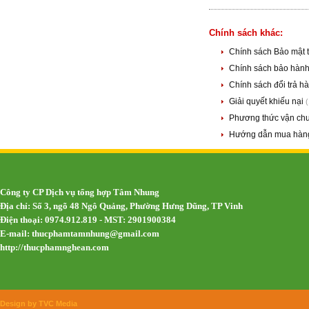
Chính sách khác:
Chính sách Bảo mật 
Chính sách bảo hàn
Chính sách đổi trả h
Giải quyết khiếu nại
Phương thức vận chu
Hướng dẫn mua hàng
Công ty CP Dịch vụ tổng hợp Tâm Nhung
Địa chỉ: Số 3, ngõ 48 Ngô Quảng, Phường Hưng Dũng, TP Vinh
Điện thoại: 0974.912.819 - MST: 2901900384
E-mail:
thucphamtamnhung@gmail.com
http://thucphamnghean.com
Design by TVC Media