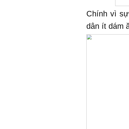
Chính vì sự
dân ít dám ă