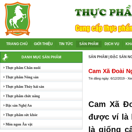
TRANG CHỦ
GIỚI THIỆU
TIN TỨC
SẢN PHẨM
DỊCH VỤ
KH
SẢN PHẨM
|
ĐẶC SẢN N
DANH MỤC SẢN PHẨM
Thực phẩm Chăn nuôi
Cam Xã Đoài N
Thực phẩm Nông sản
Tin đăng ngày: 6/12/2019 - X
Thực phẩm Thủy hải sản
Thực phẩm chức năng
Cam Xã Đo
Đặc sản Nghệ An
được ví là
Thực phẩm sức khỏe
Món ngon Ăn vặt
là giống c