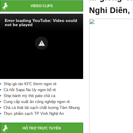
VIDEO CLIPS
Nghi Diên,
Error loading YouTube: Video could
not be played
Ship gà rán KFC thơm ngon rẻ
Cá hồi Sapa Na Uy ngon bổ rẻ
Ship bánh mỳ thịt pate chả cá
Cung cấp suất ăn công nghiệp ngon rẻ
Chả cá thát lát sạch chất lượng Tâm Nhung
Thực phẩm sạch TP Vinh Nghệ An
HỖ TRỢ TRỰC TUYẾN