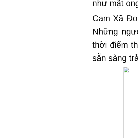
như mật on
Cam Xã Đoà
Những ngườ
thời điểm t
sẵn sàng tr