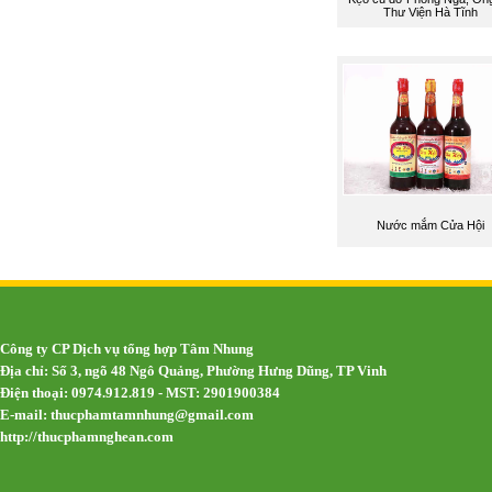
Thư Viện Hà Tĩnh
Nước mắm Cửa Hội
Công ty CP Dịch vụ tổng hợp Tâm Nhung
Địa chỉ: Số 3, ngõ 48 Ngô Quảng, Phường Hưng Dũng, TP Vinh
Điện thoại: 0974.912.819 - MST: 2901900384
E-mail:
thucphamtamnhung@gmail.com
http://thucphamnghean.com