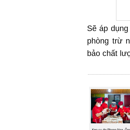
Sẽ áp dụng 
phòng trừ 
bảo chất lư
Kẹo cu đơ Phong Nga, Ôn