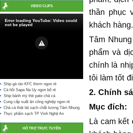
VIDEO CLIPS
thần phục 
Error loading YouTube: Video could
khách hàng
not be played
Tâm Nhung 
phẩm và dịc
chính là nh
tôi làm tốt đ
Ship gà rán KFC thơm ngon rẻ
Cá hồi Sapa Na Uy ngon bổ rẻ
2. Chính sá
Ship bánh mỳ thịt pate chả cá
Cung cấp suất ăn công nghiệp ngon rẻ
Mục đích:
Chả cá thát lát sạch chất lượng Tâm Nhung
Thực phẩm sạch TP Vinh Nghệ An
Là cam kết 
HỖ TRỢ TRỰC TUYẾN