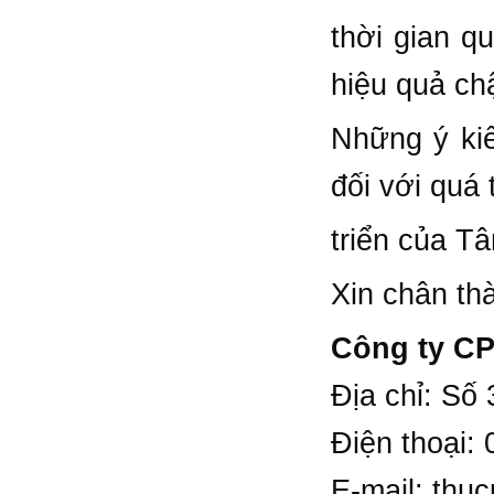
thời gian q
hiệu quả ch
Những ý kiế
đối với quá 
triển của T
Xin chân th
Công ty CP
Địa chỉ: Số
Điện thoại:
E-mail:
thu