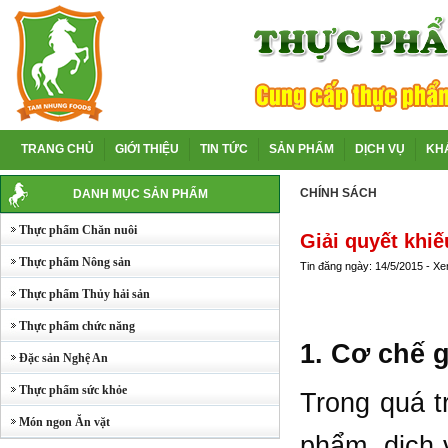
TRANG CHỦ
GIỚI THIỆU
TIN TỨC
SẢN PHẨM
DỊCH VỤ
KH
CHÍNH SÁCH
DANH MỤC SẢN PHẨM
Thực phẩm Chăn nuôi
Giải quyết khiế
Thực phẩm Nông sản
Tin đăng ngày: 14/5/2015 - X
Thực phẩm Thủy hải sản
Thực phẩm chức năng
1. Cơ chế 
Đặc sản Nghệ An
Thực phẩm sức khỏe
Trong quá t
Món ngon Ăn vặt
phẩm, dịch v