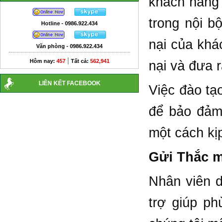
khách hàng 
trong nội b
Hotline - 0986.922.434
nại của khá
Văn phòng - 0986.922.434
|
Hôm nay:
457
Tất cả:
562,941
nại và đưa r
LIÊN KẾT FACEBOOK
Việc đào tạ
để bảo đảm
một cách kị
Gửi Thắc m
Nhân viên d
trợ giúp p